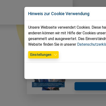
Direkt zur Hauptnavigation springen
Direkt zum Inhalt springen
wir für
Team
Hinweis zur Cookie Verwendung
Markersdorf-Haindorf
Unsere Webseite verwendet Cookies. Diese habe
anderen können wir mit Hilfe der Cookies unse
gesammelt und ausgewertet. Das Einverständnis
Website finden Sie in unserer
Datenschutzerkl
Einstellungen
Wahlzeitu